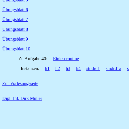
Übungsblatt 6
Übungsblatt 7
Übungsblatt 8
Übungsblatt 9
Übungsblatt 10
Zu Aufgabe 40:
Einleseroutine
Instanzen:
li1
li2
li3
li4
stndrd1
stndrd1a
s
Zur Vorlesungsseite
Dipl.-Inf. Dirk Müller