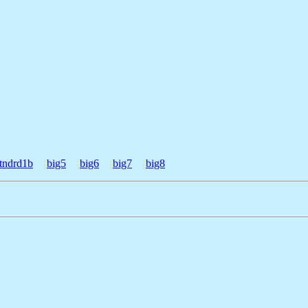
tndrd1b
big5
big6
big7
big8