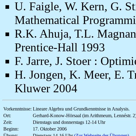
U. Faigle, W. Kern, G. Sti
Mathematical Programmi
R.K. Ahuja, T.L. Magnant
Prentice-Hall 1993
F. Jarre, J. Stoer : Opti
H. Jongen, K. Meer, E. T
Kluwer 2004
Vorkenntnisse:
Lineare Algebra und Grundkenntnisse in Analysis.
Ort:
Gerhard-Konow-Hörsaal (im Arithmeum, Lennéstr. 2
Zeit:
Dienstags und donnerstags 12-14 Uhr
Beginn:
17. Oktober 2006
Übung:
Dienstags 14-16 Uhr
(Zur Webseite der Übungen)