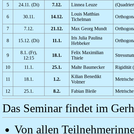
5
24.11. (Di)
7.12.
Linnea Leuze
(Quadrier
Louis Matthias
6
30.11.
14.12.
Orthogona
Tichelman
7
7.12.
21.12.
Max Georg Mundt
Orthogona
Iris Julia Paulina
8
15.12. (Di)
11.1.
Orthogona
Hebbeker
8.1. (Fr),
Felix Maximilian
9
18.1.
Stressmat
12:15
Thiele
10
11.1.
25.1.
Malte Baumecker
Rigidität 
Kilian Benedikt
11
18.1.
1.2.
Metrische
Volmer
12
25.1.
8.2.
Fabian Bleile
Metrische
Das Seminar findet im Gerh
Von allen Teilnehmerinn