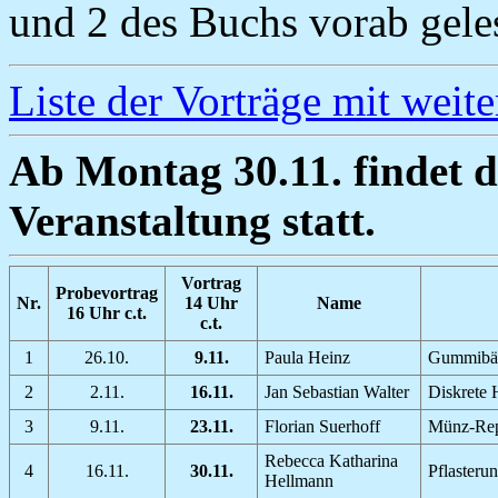
und 2 des Buchs vorab gele
Liste der Vorträge mit wei
Ab Montag 30.11. findet 
Veranstaltung statt.
Vortrag
Probevortrag
Nr.
14 Uhr
Name
16 Uhr c.t.
c.t.
1
26.10.
9.11.
Paula Heinz
Gummibän
2
2.11.
16.11.
Jan Sebastian Walter
Diskrete 
3
9.11.
23.11.
Florian Suerhoff
Münz-Repr
Rebecca Katharina
4
16.11.
30.11.
Pflasteru
Hellmann