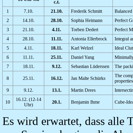
c.t.
1
7.10.
21.10.
Frederik Schmitt
Balanced 
2
14.10.
28.10.
Sophia Heimann
Perfect G
3
21.10.
4.11.
Torben Dedert
Perfect M
4
28.10.
11.11.
Antonia Ellerbrock
Integral 
5
4.11.
18.11.
Karl Welzel
Ideal Clut
6
11.11.
25.11.
Daniel Yang
Minimally
7
18.11.
9.12.
Sebastian Lüderssen
The packi
The compl
8
25.11.
16.12.
Jan Malte Schürks
properties
9
9.12.
13.1.
Martin Drees
Intersecti
16.12. (12-14
10
20.1.
Benjamin Ihme
Cube-Idea
Uhr)
Es wird erwartet, dass alle