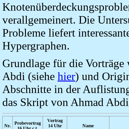
Knotenüberdeckungsproble
verallgemeinert. Die Unter
Probleme liefert interessant
Hypergraphen.
Grundlage für die Vorträge
Abdi (siehe
hier
) und Origi
Abschnitte in der Auflistun
das Skript von Ahmad Abdi
Vortrag
Probevortrag
Nr.
14 Uhr
Name
16 Uhr c.t.