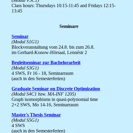
(Modul V5C1)
Class hours: Thursdays 10:15-11:45 and Fridays 12:15-
13:45
Seminare
Seminar
(Modul S1G1)
Blockveranstaltung vom 24.8. bis zum 26.8.
im Gerhard-Konow-Hörsaal, Lennéstr 2
Begleitseminar zur Bachelorarbeit
(Modul S3G1)
4 SWS, Fr 16 - 18, Seminarraum
(auch in den Semesterferien)
Graduate Seminar on Discrete Optimization
(Modul S4C1 bzw. MA-INF 1205)
Graph isomorphisms in quasi-polynomial time
2+2 SWS, Mo 14-16, Seminarraum
Master's Thesis Seminar
(Modul S5G1)
4 SWS
(auch in den Semesterferien)