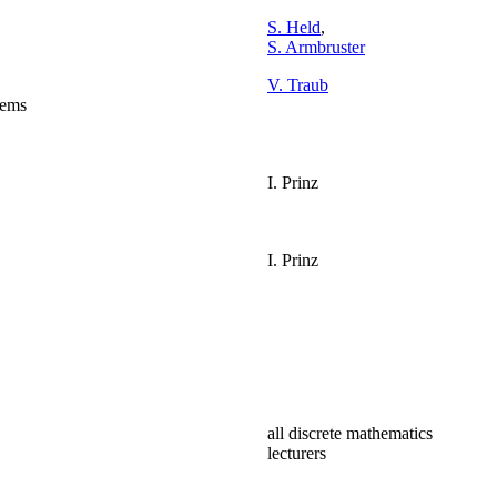
S. Held
,
S. Armbruster
V. Traub
lems
I. Prinz
I. Prinz
all discrete mathematics
lecturers