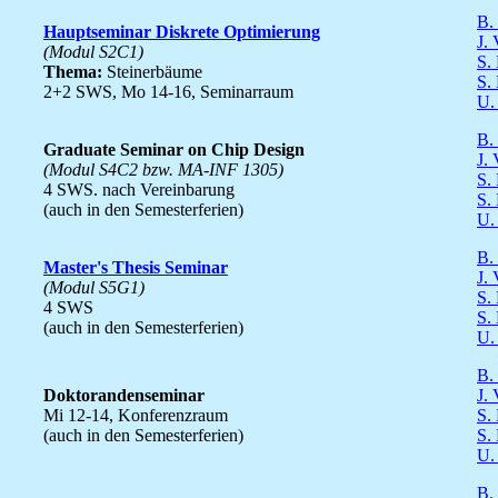
B.
Hauptseminar Diskrete Optimierung
J.
(Modul S2C1)
S.
Thema:
Steinerbäume
S.
2+2 SWS, Mo 14-16, Seminarraum
U.
B.
Graduate Seminar on Chip Design
J.
(Modul S4C2 bzw. MA-INF 1305)
S.
4 SWS. nach Vereinbarung
S.
(auch in den Semesterferien)
U.
B.
Master's Thesis Seminar
J.
(Modul S5G1)
S.
4 SWS
S.
(auch in den Semesterferien)
U.
B.
Doktorandenseminar
J.
Mi 12-14, Konferenzraum
S.
(auch in den Semesterferien)
S.
U.
B.