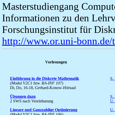
Masterstudiengang Compute
Informationen zu den Lehr
Forschungsinstitut für Disk
http://www.or.uni-bonn.de/
Vorlesungen
Einführung in die Diskrete Mathematik
S.
(Modul V2C1 bzw. BA-INF 107)
Di, Do, 16-18, Gerhard-Konow-Hörsaal
Übungen dazu
S.
2 SWS nach Vereinbarung
U.
Lineare und Ganzzahlige Optimierung
U.
(Modul V3C1 bzw. BA-INF 106)