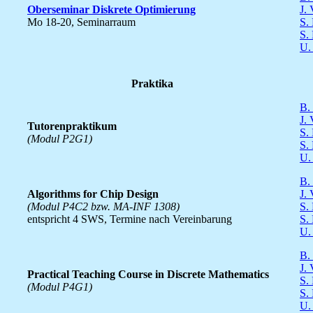
Oberseminar Diskrete Optimierung
J.
Mo 18-20, Seminarraum
S.
S.
U.
Praktika
B.
J.
Tutorenpraktikum
S.
(Modul P2G1)
S.
U.
B.
Algorithms for Chip Design
J.
(Modul P4C2 bzw. MA-INF 1308)
S.
entspricht 4 SWS, Termine nach Vereinbarung
S.
U.
B.
J.
Practical Teaching Course in Discrete Mathematics
S.
(Modul P4G1)
S.
U.