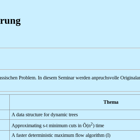
erung
m klassischen Problem. In diesem Seminar werden anpruchsvolle Originala
Thema
A data structure for dynamic trees
2
Approximating s-t minimum cuts in Õ(n
) time
A faster deterministic maximum flow algorithm (I)