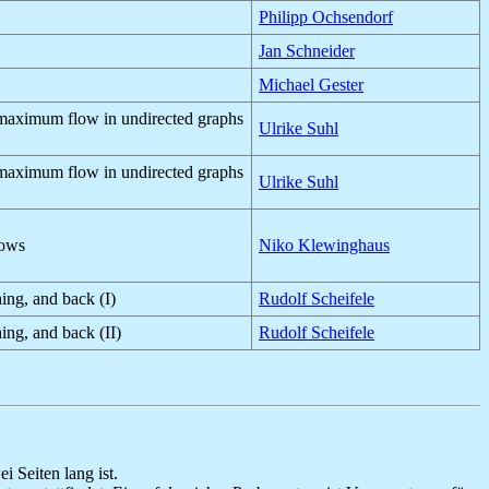
Philipp Ochsendorf
Jan Schneider
Michael Gester
f maximum flow in undirected graphs
Ulrike Suhl
f maximum flow in undirected graphs
Ulrike Suhl
lows
Niko Klewinghaus
hing, and back (I)
Rudolf Scheifele
ing, and back (II)
Rudolf Scheifele
 Seiten lang ist.