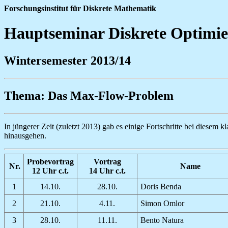
Forschungsinstitut für Diskrete Mathematik
Hauptseminar Diskrete Optimi
Wintersemester 2013/14
Thema: Das Max-Flow-Problem
In jüngerer Zeit (zuletzt 2013) gab es einige Fortschritte bei diese
hinausgehen.
Probevortrag
Vortrag
Nr.
Name
12 Uhr c.t.
14 Uhr c.t.
1
14.10.
28.10.
Doris Benda
2
21.10.
4.11.
Simon Omlor
3
28.10.
11.11.
Bento Natura