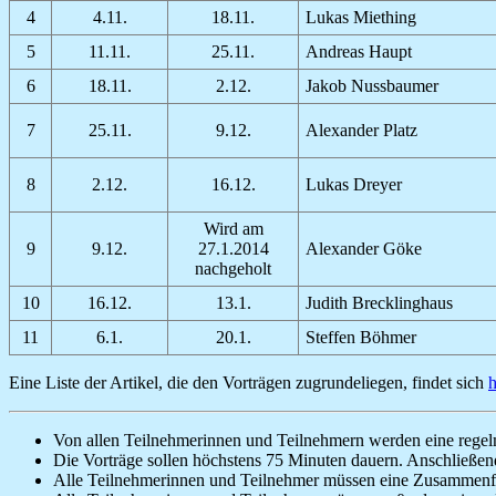
4
4.11.
18.11.
Lukas Miething
5
11.11.
25.11.
Andreas Haupt
6
18.11.
2.12.
Jakob Nussbaumer
7
25.11.
9.12.
Alexander Platz
8
2.12.
16.12.
Lukas Dreyer
Wird am
9
9.12.
27.1.2014
Alexander Göke
nachgeholt
10
16.12.
13.1.
Judith Brecklinghaus
11
6.1.
20.1.
Steffen Böhmer
Eine Liste der Artikel, die den Vorträgen zugrundeliegen, findet sich
h
Von allen Teilnehmerinnen und Teilnehmern werden eine regelm
Die Vorträge sollen höchstens 75 Minuten dauern. Anschließen
Alle Teilnehmerinnen und Teilnehmer müssen eine Zusammenfassu