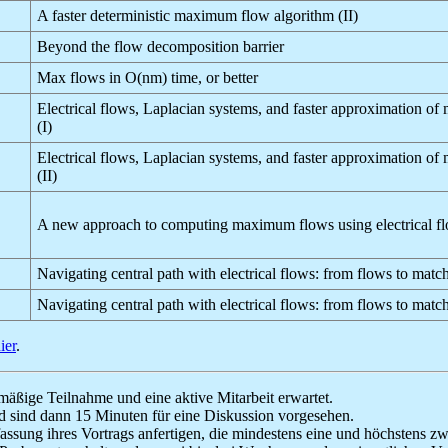
A faster deterministic maximum flow algorithm (II)
Beyond the flow decomposition barrier
Max flows in O(nm) time, or better
Electrical flows, Laplacian systems, and faster approximation o
(I)
Electrical flows, Laplacian systems, and faster approximation o
(II)
A new approach to computing maximum flows using electrical f
Navigating central path with electrical flows: from flows to matc
Navigating central path with electrical flows: from flows to match
ier
.
äßige Teilnahme und eine aktive Mitarbeit erwartet.
d sind dann 15 Minuten für eine Diskussion vorgesehen.
ng ihres Vortrags anfertigen, die mindestens eine und höchstens zwei