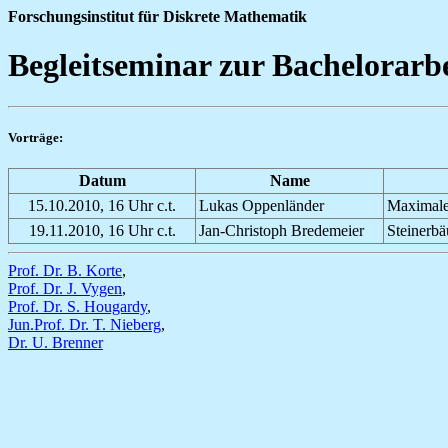
Forschungsinstitut für Diskrete Mathematik
Begleitseminar zur Bachelorarbe
Vorträge:
Datum
Name
15.10.2010, 16 Uhr c.t.
Lukas Oppenländer
Maximale
19.11.2010, 16 Uhr c.t.
Jan-Christoph Bredemeier
Steinerb
Prof. Dr. B. Korte
,
Prof. Dr. J. Vygen
,
Prof. Dr. S. Hougardy
,
Jun.Prof. Dr. T. Nieberg
,
Dr. U. Brenner