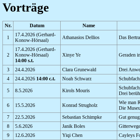
Vorträge
Nr.
Datum
Name
17.4.2026 (Gerhard-
1
Athanasios Dellios
Das Bertra
Konow-Hörsaal)
17.4.2026 (Gerhard-
2
Konow-Hörsaal)
Xinye Ye
Geraden i
14:00 s.t.
3
24.4.2026
Clara Grunewald
Drei Anwe
4
24.4.2026
14:00 c.t.
Noah Schwarz
Schubfachp
Schubfachp
5
8.5.2026
Kirols Mouris
Drei berüh
Wie man R
6
15.5.2026
Konrad Strugholz
Die Muse
7
22.5.2026
Sebastian Schimpke
Gut genug
8
5.6.2026
Janik Boles
Gitterweg
9
12.6.2026
Yiqi Chen
Cayleys F