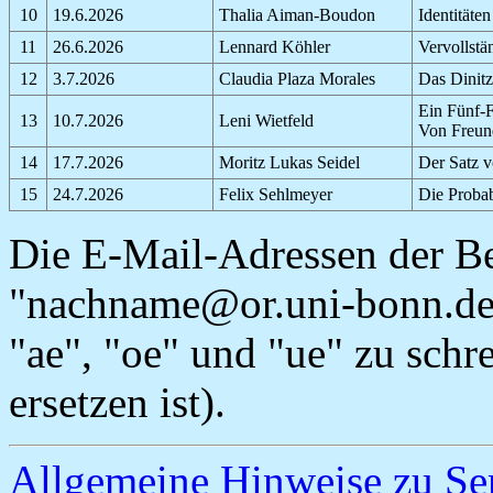
10
19.6.2026
Thalia Aiman-Boudon
Identitäte
11
26.6.2026
Lennard Köhler
Vervollstä
12
3.7.2026
Claudia Plaza Morales
Das Dinit
Ein Fünf-
13
10.7.2026
Leni Wietfeld
Von Freund
14
17.7.2026
Moritz Lukas Seidel
Der Satz 
15
24.7.2026
Felix Sehlmeyer
Die Probab
Die E-Mail-Adressen der Bet
"
nachname
@or.uni-bonn.de
"ae", "oe" und "ue" zu schr
ersetzen ist).
Allgemeine Hinweise zu Se