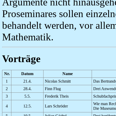
Argumente nicht hinausgeh
Proseminares sollen einze
behandelt werden, vor alle
Mathematik.
Vorträge
Nr.
Datum
Name
1
21.4.
Nicolas Schmitt
Das Bertrands
2
28.4.
Finn Flug
Drei Anwendu
3
5.5.
Frederik Theis
Schubfachpri
Wie man Rech
4
12.5.
Lars Schröder
Die Museums
5
19.5.
Julian Gödtel
Drei berühmt