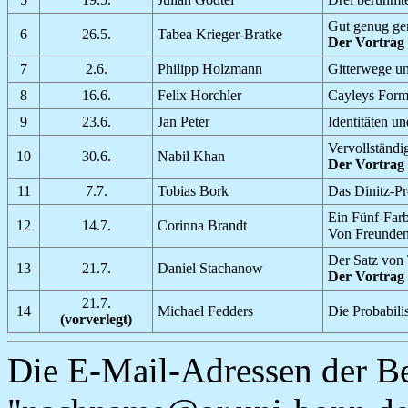
Gut genug ge
6
26.5.
Tabea Krieger-Bratke
Der Vortrag f
7
2.6.
Philipp Holzmann
Gitterwege u
8
16.6.
Felix Horchler
Cayleys Form
9
23.6.
Jan Peter
Identitäten u
Vervollständi
10
30.6.
Nabil Khan
Der Vortrag f
11
7.7.
Tobias Bork
Das Dinitz-P
Ein Fünf-Far
12
14.7.
Corinna Brandt
Von Freunden
Der Satz von
13
21.7.
Daniel Stachanow
Der Vortrag f
21.7.
14
Michael Fedders
Die Probabili
(vorverlegt)
Die E-Mail-Adressen der Bet