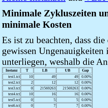
Minimale Zykluszeiten un
minimale Kosten
Es ist zu beachten, dass di
gewissen Ungenauigkeiten
unterliegen, weshalb die A
Instanz
T
LB
UB
Gap
test1.tct
10
49
49
0.00%
test2.tct
2
12
12
0.00%
test3.tct
0
21569263
21569263
0.00%
test4.tct
10
16
16
0.00%
test5.tct
0
5
5
0.00%
test6.tct
0
7
7
0.00%