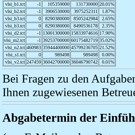
vlsi_b1.tct
-1
105359000
131730000
20.01%
vlsi_b2.tct
-1
3906530000
3975252311
1.87%
vlsi_b3.tct
0
8290380000
8505242984
2.65%
vlsi_b3.tct
0
8290380000
8490536178
2.35%
vlsi_d2.tct
-1
13001300000
15833974616
17.90%
vlsi_m2.tct
-1
39253700000
60175482719
35.02%
vlsi_n2.tct
460983
35944400000
45799236705
21.52%
vlsi_s1.tct
0
989498
989498
0.00%
vlsi_v2.tct
247459
36042700000
36046790742
0.01%
Bei Fragen zu den Aufgaben
Ihnen zugewiesenen Betreu
Abgabetermin der Einfüh