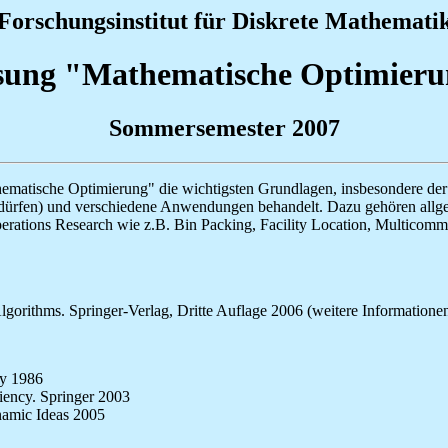
Forschungsinstitut für Diskrete Mathemati
sung "Mathematische Optimieru
Sommersemester 2007
matische Optimierung" die wichtigsten Grundlagen, insbesondere der 
n dürfen) und verschiedene Anwendungen behandelt. Dazu gehören allg
perations Research wie z.B. Bin Packing, Facility Location, Multico
lgorithms. Springer-Verlag, Dritte Auflage 2006 (weitere Information
ey 1986
ciency. Springer 2003
namic Ideas 2005