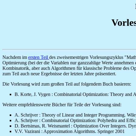
Vorle
Nachdem im
ersten Teil
des zweisemestrigen Vorlesungszyklus "Mathe
Optimierung (bei der die Variablen nur ganzzahlige Werte annehme
Kombinatorik, aber auch Algorithmen für klassische Probleme des O
zum Teil auch neue Ergebnisse der letzten Jahre präsentiert.
Die Vorlesung wird zum großen Teil auf folgendem Buch basieren:
B. Korte, J. Vygen : Combinatorial Optimization: Theory and A
Weitere empfehlenswerte Bücher für Teile der Vorlesung sind:
A. Schrijver : Theory of Linear and Integer Programming. Wil
A. Schrijver : Combinatorial Optimization: Polyhedra and Effi
D. Bertsimas, R. Weismantel : Optimization Over Integers. Dy
V.V. Vazirani : Approximation Algorithms. Springer 2001